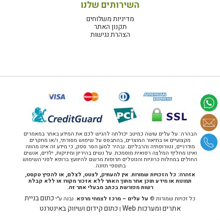
השירותים שלנו
מדיניות משלוחים
תקנון האתר
הצהרת נגישות
הבהרה: על עלים עושה כמיטב יכולתה להגיש לכם את המידע באתר במאמרים
מקצועיים או בתיאור המוצרים, בהתבסס על שימוש מסורתי, ו/או מחקרים
מודרניים, נטורופתיה והרבליזם. נבהיר למען הסר ספק, כי מידע זה אינו מהווה
ואינו מחליף המלצה רפואית מוסמכת. על נשים בהיריון ומיניקות, ילדים, אנשים
החולים במחלות כרוניות והנוטלים תרופות מרשם להיוועץ ברופא לפני השימוש
בתוספי תזונה.
אזהרה: כל הזכויות שמורות. אין להעתיק, לצטט, לצלם, או להפיץ טקסט,
תמונות או מידע תוכן אחר מתוך האתר ללא אזכור מקורו או ללא קבלת
רשות מפורשת בכתב מבעלי אתר זה.
כתום בניית
כל זכויות שמורות ©
על עלים – מרכז לצמחי מרפא
. נבנה ע"י
אתרים ומערכות Web
כתום קידום ושיווק באינטרנט
|