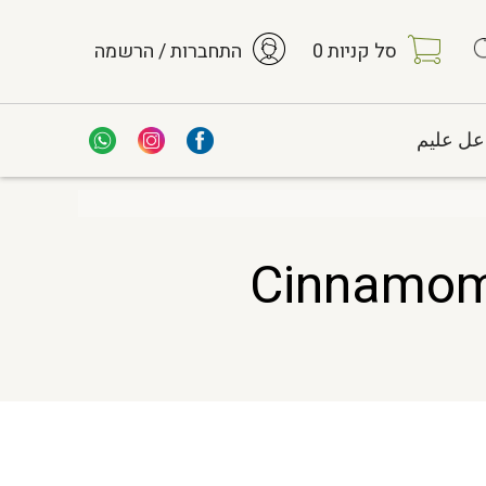
סל קניות
0
התחברות / הרשמה
عل عليم
י אורגני יבוא קליפה שלם Cinnamomum