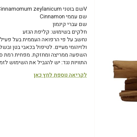
Vשם בוטני Cinnamomum zeylanicum
שם עממי Cinnamon
שם עברי קינמון
חלקים בשימוש: קליפת הגזע
נחשב על פי הרפואה העממית בעל פעילות 
ולזיהומי מעיים. לטיפול בכאבי בטן ובש
השפעה ממריצה ומחזקת. מפחית רמת סוכ
התוויות נגד: יש להגביל את השימוש לזמ
לקריאה נוספת לחץ כאן