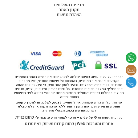
מדיניות משלוחים
תקנון האתר
הצהרת נגישות
הבהרה: על עלים עושה כמיטב יכולתה להגיש לכם את המידע באתר במאמרים
מקצועיים או בתיאור המוצרים, בהתבסס על שימוש מסורתי, ו/או מחקרים
מודרניים, נטורופתיה והרבליזם. נבהיר למען הסר ספק, כי מידע זה אינו מהווה
ואינו מחליף המלצה רפואית מוסמכת. על נשים בהיריון ומיניקות, ילדים, אנשים
החולים במחלות כרוניות והנוטלים תרופות מרשם להיוועץ ברופא לפני השימוש
בתוספי תזונה.
אזהרה: כל הזכויות שמורות. אין להעתיק, לצטט, לצלם, או להפיץ טקסט,
תמונות או מידע תוכן אחר מתוך האתר ללא אזכור מקורו או ללא קבלת
רשות מפורשת בכתב מבעלי אתר זה.
כתום בניית
כל זכויות שמורות ©
על עלים – מרכז לצמחי מרפא
. נבנה ע"י
אתרים ומערכות Web
כתום קידום ושיווק באינטרנט
|