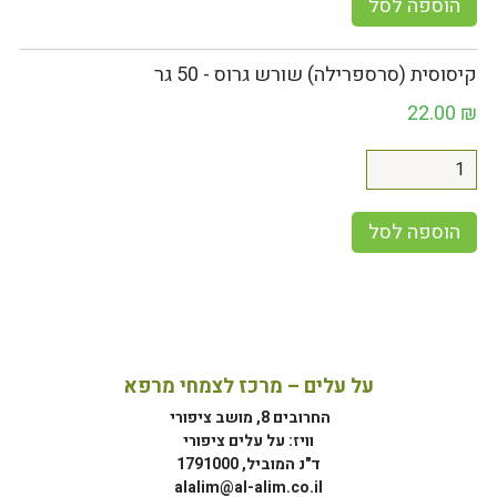
הוספה לסל
קיסוסית (סרספרילה) שורש גרוס - 50 גר
22.00
₪
הוספה לסל
על עלים – מרכז לצמחי מרפא
החרובים 8, מושב ציפורי
וויז: על עלים ציפורי
ד"נ המוביל, 1791000
alalim@al-alim.co.il