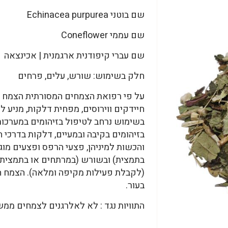
שם בוטני Echinacea purpurea
שם עממי Coneflower
שם עברי קיפודנית ארגמנית | אכינצאה
חלק בשימוש: שורש, עלים, פרחים
על פי רפואת הצמחים המסורתית הצמח נח
חיידקים ווירוסים, מפחית דלקות, מניע לי
בשימוש נרחב לטיפול בזיהומים במערכות 
בזיהומים בקיבה ובמעיים, דלקות בדרכי 
והכשות למיניהן, פצעי הרפס ופצעים מוג
בתמצית) ובשורש (במרתחים או בתמצית)
(לקבלת פעילות מקיפה ומלאה). הצמח הטר
בעור.
התוויות נגד : לא לאלרגנים לצמחים ממ