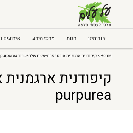
אודותינו
חנות
מרכז הידע
אירועים ו
Home
> קיפודנית ארגמנית אורגני פרח+עלים שלם/שבור Echinacea purpurea
purpurea