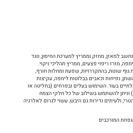
שב למאזן, מחזק וממריץ למערכת החיסון, נוגד
מפה, מזרז ריפוי פצעים, ממריץ תהליכי ניקוי.
גוף שונות, בהתקררויות, שפעת ומחלות חורף,
השתן, נפיחות וכאבים בבלוטות לימפה, עקיצות
לתיים בעור. השימוש בעלים ובפרחים (בחליטה או
 וניתן להשתמש בשילוב של כל חלקי הצמח
י, ולעיתים נדירות גם היבש, עשוי לגרום לאלרגיה
שפחת המורכבים