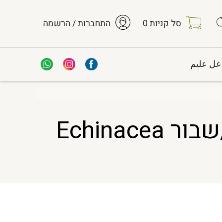
סל קניות
0
התחברות / הרשמה
عل عليم
קיפודנית ארגמנית אורגני פרח+עלים שלם/שבור Echinacea