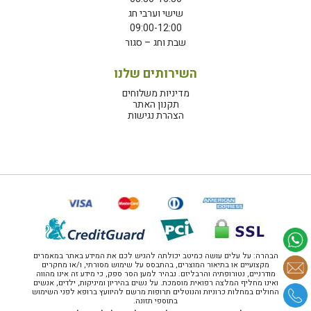
שישי וערבי חג
09:00-12:00
שבת וחג – סגור
השירותים שלנו
מדיניות משלוחים
תקנון האתר
הצהרת נגישות
הבהרה: על עלים עושה כמיטב יכולתה להגיש לכם את המידע באתר במאמרים
מקצועיים או בתיאור המוצרים, בהתבסס על שימוש מסורתי, ו/או מחקרים
מודרניים, נטורופתיה והרבליזם. נבהיר למען הסר ספק, כי מידע זה אינו מהווה
ואינו מחליף המלצה רפואית מוסמכת. על נשים בהיריון ומיניקות, ילדים, אנשים
החולים במחלות כרוניות והנוטלים תרופות מרשם להיוועץ ברופא לפני השימוש
בתוספי תזונה.