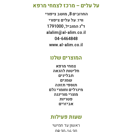
על עלים – מרכז לצמחי מרפא
החרובים 8, מושב ציפורי
וויז: על עלים ציפורי
ד"נ המוביל, 1791000
alalim@al-alim.co.il
04-6464848
www.al-alim.co.il
המוצרים שלנו
צמחי מרפא
חליטות להנאה
תבלינים
שמנים
תוספי תזונה
מינרלים וחומרי גלם
מוצרי מורינגה
פטריות
אביזרים
שעות פעילות
ראשון עד חמישי
08:30-16:30