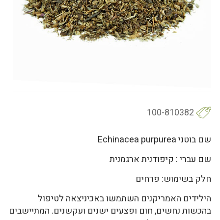
100-810382
שם בוטני Echinacea purpurea
שם עברי : קיפודנית ארגמנית
חלק בשימוש: פרחים
הילידים האמריקנים השתמשו באכיניצאה לטיפול
בהכשות נחשים, חום ופצעים ישנים ועקשנים. המתיישבים