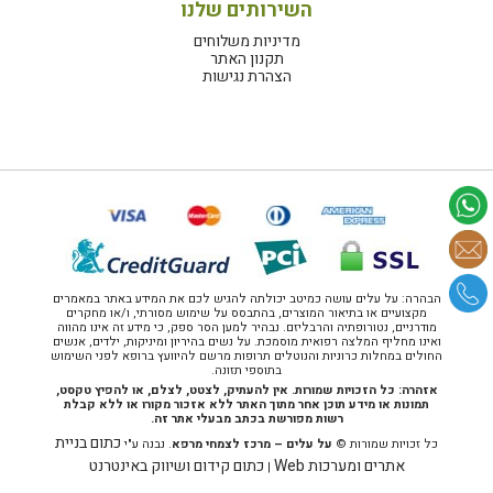
השירותים שלנו
מדיניות משלוחים
תקנון האתר
הצהרת נגישות
הבהרה: על עלים עושה כמיטב יכולתה להגיש לכם את המידע באתר במאמרים
מקצועיים או בתיאור המוצרים, בהתבסס על שימוש מסורתי, ו/או מחקרים
מודרניים, נטורופתיה והרבליזם. נבהיר למען הסר ספק, כי מידע זה אינו מהווה
ואינו מחליף המלצה רפואית מוסמכת. על נשים בהיריון ומיניקות, ילדים, אנשים
החולים במחלות כרוניות והנוטלים תרופות מרשם להיוועץ ברופא לפני השימוש
בתוספי תזונה.
אזהרה: כל הזכויות שמורות. אין להעתיק, לצטט, לצלם, או להפיץ טקסט,
תמונות או מידע תוכן אחר מתוך האתר ללא אזכור מקורו או ללא קבלת
רשות מפורשת בכתב מבעלי אתר זה.
כתום בניית
כל זכויות שמורות ©
על עלים – מרכז לצמחי מרפא
. נבנה ע"י
אתרים ומערכות Web
כתום קידום ושיווק באינטרנט
|