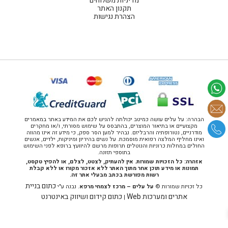
מדיניות משלוחים
תקנון האתר
הצהרת נגישות
הבהרה: על עלים עושה כמיטב יכולתה להגיש לכם את המידע באתר במאמרים
מקצועיים או בתיאור המוצרים, בהתבסס על שימוש מסורתי, ו/או מחקרים
מודרניים, נטורופתיה והרבליזם. נבהיר למען הסר ספק, כי מידע זה אינו מהווה
ואינו מחליף המלצה רפואית מוסמכת. על נשים בהיריון ומיניקות, ילדים, אנשים
החולים במחלות כרוניות והנוטלים תרופות מרשם להיוועץ ברופא לפני השימוש
בתוספי תזונה.
אזהרה: כל הזכויות שמורות. אין להעתיק, לצטט, לצלם, או להפיץ טקסט,
תמונות או מידע תוכן אחר מתוך האתר ללא אזכור מקורו או ללא קבלת
רשות מפורשת בכתב מבעלי אתר זה.
כתום בניית
כל זכויות שמורות ©
על עלים – מרכז לצמחי מרפא
. נבנה ע"י
אתרים ומערכות Web
כתום קידום ושיווק באינטרנט
|