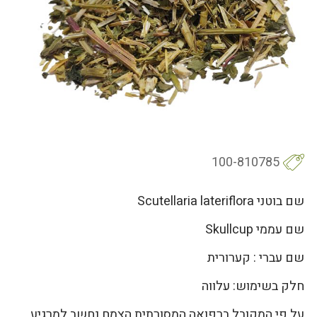
100-810785
שם בוטני Scutellaria lateriflora
שם עממי Skullcup
שם עברי : קערורית
חלק בשימוש: עלווה
על פי המקובל ברפואה המסורתית הצמח נחשב למרגיע,