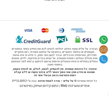
הבהרה: על עלים עושה כמיטב יכולתה להגיש לכם את המידע באתר במאמרים
מקצועיים או בתיאור המוצרים, בהתבסס על שימוש מסורתי, ו/או מחקרים
מודרניים, נטורופתיה והרבליזם. נבהיר למען הסר ספק, כי מידע זה אינו מהווה
ואינו מחליף המלצה רפואית מוסמכת. על נשים בהיריון ומיניקות, ילדים, אנשים
החולים במחלות כרוניות והנוטלים תרופות מרשם להיוועץ ברופא לפני השימוש
בתוספי תזונה.
אזהרה: כל הזכויות שמורות. אין להעתיק, לצטט, לצלם, או להפיץ טקסט,
תמונות או מידע תוכן אחר מתוך האתר ללא אזכור מקורו או ללא קבלת
רשות מפורשת בכתב מבעלי אתר זה.
כתום בניית
כל זכויות שמורות ©
על עלים – מרכז לצמחי מרפא
. נבנה ע"י
אתרים ומערכות Web
כתום קידום ושיווק באינטרנט
|