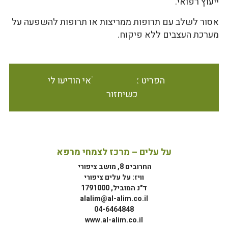
ייעוץ רפואי.
אסור לשלב עם תרופות ממריצות או תרופות להשפעה על
מערכת העצבים ללא פיקוח.
הפריט אינו זמין במלאי הודיעו לי
כשיחזור
על עלים – מרכז לצמחי מרפא
החרובים 8, מושב ציפורי
וויז: על עלים ציפורי
ד"נ המוביל, 1791000
alalim@al-alim.co.il
04-6464848
www.al-alim.co.il