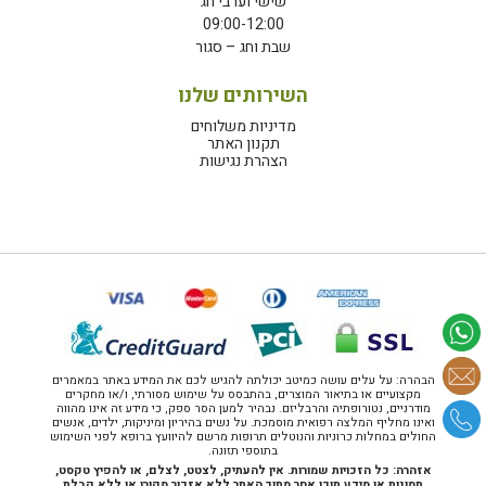
שישי וערבי חג
09:00-12:00
שבת וחג – סגור
השירותים שלנו
מדיניות משלוחים
תקנון האתר
הצהרת נגישות
הבהרה: על עלים עושה כמיטב יכולתה להגיש לכם את המידע באתר במאמרים
מקצועיים או בתיאור המוצרים, בהתבסס על שימוש מסורתי, ו/או מחקרים
מודרניים, נטורופתיה והרבליזם. נבהיר למען הסר ספק, כי מידע זה אינו מהווה
ואינו מחליף המלצה רפואית מוסמכת. על נשים בהיריון ומיניקות, ילדים, אנשים
החולים במחלות כרוניות והנוטלים תרופות מרשם להיוועץ ברופא לפני השימוש
בתוספי תזונה.
אזהרה: כל הזכויות שמורות. אין להעתיק, לצטט, לצלם, או להפיץ טקסט,
תמונות או מידע תוכן אחר מתוך האתר ללא אזכור מקורו או ללא קבלת