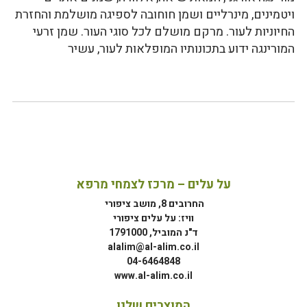
ויטמינים, מינרליים ושמן חוחובה לספיגה מושלמת והחזרת
החיוניות לעור. מרקם מושלם לכל סוגי העור. שמן זרעי
המורינגה ידוע בתכונותיו המופלאות לעור, עשיר
על עלים – מרכז לצמחי מרפא
החרובים 8, מושב ציפורי
וויז: על עלים ציפורי
ד"נ המוביל, 1791000
alalim@al-alim.co.il
04-6464848
www.al-alim.co.il
המוצרים שלנו