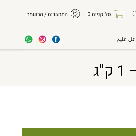
סל קניות
0
התחברות / הרשמה
عل عليم
ג