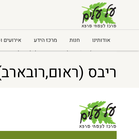
אודותינו
חנות
מרכז הידע
אירועים ו
Home
> ריבס (ראום,רובארב) ** אורגני שורש קצוץ – 1 ק"ג
ריבס (ראום,רובארב) **