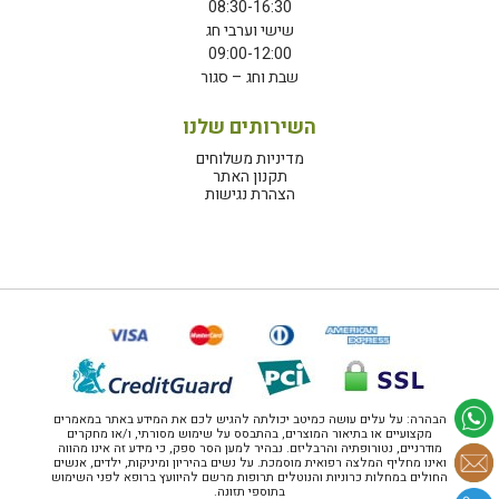
08:30-16:30
שישי וערבי חג
09:00-12:00
שבת וחג – סגור
השירותים שלנו
מדיניות משלוחים
תקנון האתר
הצהרת נגישות
הבהרה: על עלים עושה כמיטב יכולתה להגיש לכם את המידע באתר במאמרים
מקצועיים או בתיאור המוצרים, בהתבסס על שימוש מסורתי, ו/או מחקרים
מודרניים, נטורופתיה והרבליזם. נבהיר למען הסר ספק, כי מידע זה אינו מהווה
ואינו מחליף המלצה רפואית מוסמכת. על נשים בהיריון ומיניקות, ילדים, אנשים
החולים במחלות כרוניות והנוטלים תרופות מרשם להיוועץ ברופא לפני השימוש
בתוספי תזונה.