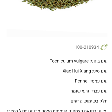
100-210934
שם בוטני: Foeniculum vulgare
שם סיני: Xiao Hui Xiang
שם עממי: Fennel
שם עברי: זרעי שומר
חלק בשימוש :זרעים
על פי רפואת הצמחים העממית הצמח מרגיע עיכול במצבי