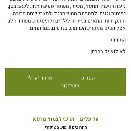
קיבה רגישה. מחטא, מכייח, משפר ספיגת מזון. לכאב בטן,
נפיחות וגזים. לתסמונת המעי הרגיז. למצבי ליחה מרובה
והתקררות. מתאים במיוחד לילדים ולתינוקות. מעודד חלב
אצל נשים מניקות. השימוש בזרעים, במרתחים.
התוויות:
לא לנשים בהריון
הפריט אינו זמין במלאי הודיעו לי
כשיחזור
על עלים – מרכז לצמחי מרפא
החרובים 8, מושב ציפורי