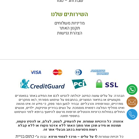
שבת וחג – סגור
השירותים שלנו
מדיניות משלוחים
תקנון האתר
הצהרת נגישות
הבהרה: על עלים עושה כמיטב יכולתה להגיש לכם את המידע באתר במאמרים
מקצועיים או בתיאור המוצרים, בהתבסס על שימוש מסורתי, ו/או מחקרים
מודרניים, נטורופתיה והרבליזם. נבהיר למען הסר ספק, כי מידע זה אינו מהווה
ואינו מחליף המלצה רפואית מוסמכת. על נשים בהיריון ומיניקות, ילדים, אנשים
החולים במחלות כרוניות והנוטלים תרופות מרשם להיוועץ ברופא לפני השימוש
בתוספי תזונה.
אזהרה: כל הזכויות שמורות. אין להעתיק, לצטט, לצלם, או להפיץ טקסט,
תמונות או מידע תוכן אחר מתוך האתר ללא אזכור מקורו או ללא קבלת
רשות מפורשת בכתב מבעלי אתר זה.
כתום בניית
כל זכויות שמורות ©
על עלים – מרכז לצמחי מרפא
. נבנה ע"י