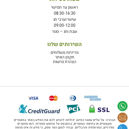
ראשון עד חמישי
08:30-16:30
שישי וערבי חג
09:00-12:00
שבת וחג – סגור
השירותים שלנו
מדיניות משלוחים
תקנון האתר
הצהרת נגישות
הבהרה: על עלים עושה כמיטב יכולתה להגיש לכם את המידע באתר במאמרים
מקצועיים או בתיאור המוצרים, בהתבסס על שימוש מסורתי, ו/או מחקרים
מודרניים, נטורופתיה והרבליזם. נבהיר למען הסר ספק, כי מידע זה אינו מהווה