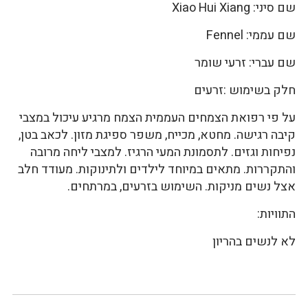
שם סיני: Xiao Hui Xiang
שם עממי: Fennel
שם עברי: זרעי שומר
חלק בשימוש :זרעים
על פי רפואת הצמחים העממית הצמח מרגיע עיכול במצבי
קיבה רגישה. מחטא, מכייח, משפר ספיגת מזון. לכאב בטן,
נפיחות וגזים. לתסמונת המעי הרגיז. למצבי ליחה מרובה
והתקררות. מתאים במיוחד לילדים ולתינוקות. מעודד חלב
אצל נשים מניקות. השימוש בזרעים, במרתחים.
התוויות:
לא לנשים בהריון