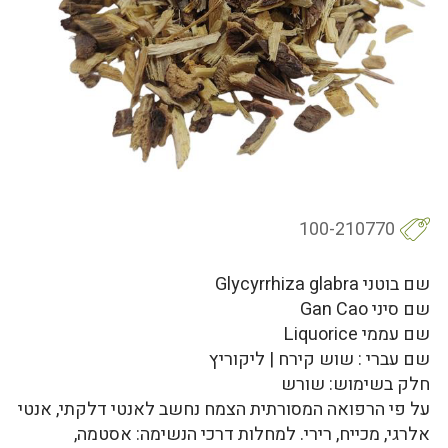
100-210770
שם בוטני Glycyrrhiza glabra
שם סיני Gan Cao
שם עממי Liquorice
שם עברי : שוש קירח | ליקוריץ
חלק בשימוש: שורש
על פי הרפואה המסורתית הצמח נחשב לאנטי דלקתי, אנטי
אלרגי, מכייח, רירי. למחלות דרכי הנשימה: אסטמה,