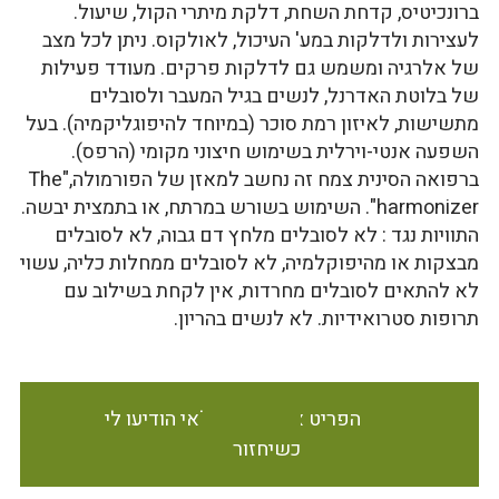
ברונכיטיס, קדחת השחת, דלקת מיתרי הקול, שיעול.
לעצירות ולדלקות במע' העיכול, לאולקוס. ניתן לכל מצב
של אלרגיה ומשמש גם לדלקות פרקים. מעודד פעילות
של בלוטת האדרנל, לנשים בגיל המעבר ולסובלים
מתשישות, לאיזון רמת סוכר (במיוחד להיפוגליקמיה). בעל
השפעה אנטי-וירלית בשימוש חיצוני מקומי (הרפס).
ברפואה הסינית צמח זה נחשב למאזן של הפורמולה,"The
harmonizer". השימוש בשורש במרתח, או בתמצית יבשה.
התוויות נגד : לא לסובלים מלחץ דם גבוה, לא לסובלים
מבצקות או מהיפוקלמיה, לא לסובלים ממחלות כליה, עשוי
לא להתאים לסובלים מחרדות, אין לקחת בשילוב עם
תרופות סטרואידיות. לא לנשים בהריון.
הפריט אינו זמין במלאי הודיעו לי
כשיחזור