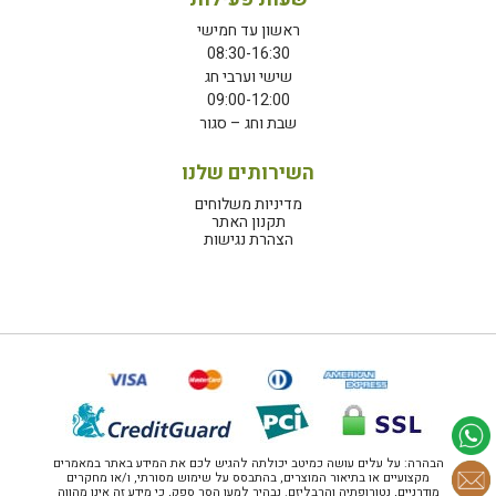
ראשון עד חמישי
08:30-16:30
שישי וערבי חג
09:00-12:00
שבת וחג – סגור
השירותים שלנו
מדיניות משלוחים
תקנון האתר
הצהרת נגישות
הבהרה: על עלים עושה כמיטב יכולתה להגיש לכם את המידע באתר במאמרים
מקצועיים או בתיאור המוצרים, בהתבסס על שימוש מסורתי, ו/או מחקרים
מודרניים, נטורופתיה והרבליזם. נבהיר למען הסר ספק, כי מידע זה אינו מהווה