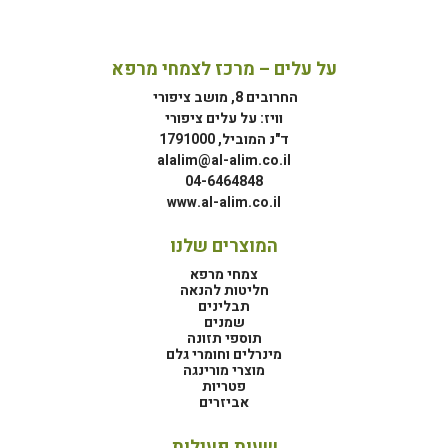
על עלים – מרכז לצמחי מרפא
החרובים 8, מושב ציפורי
וויז: על עלים ציפורי
ד"נ המוביל, 1791000
alalim@al-alim.co.il
04-6464848
www.al-alim.co.il
המוצרים שלנו
צמחי מרפא
חליטות להנאה
תבלינים
שמנים
תוספי תזונה
מינרלים וחומרי גלם
מוצרי מורינגה
פטריות
אביזרים
שעות פעילות