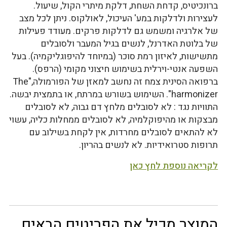
ברונכיטיס, קדחת השחת, דלקת מיתרי הקול, שיעול.
לעצירות ולדלקות במע' העיכול, לאולקוס. ניתן לכל מצב
של אלרגיה ומשמש גם לדלקות פרקים. מעודד פעילות
של בלוטת האדרנל, לנשים בגיל המעבר ולסובלים
מתשישות, לאיזון רמת סוכר (במיוחד להיפוגליקמיה). בעל
השפעה אנטי-וירלית בשימוש חיצוני מקומי (הרפס).
ברפואה הסינית צמח זה נחשב למאזן של הפורמולה,"The
harmonizer". השימוש בשורש במרתח, או בתמצית יבשה.
התוויות נגד : לא לסובלים מלחץ דם גבוה, לא לסובלים
מבצקות או מהיפוקלמיה, לא לסובלים ממחלות כליה, עשוי
לא להתאים לסובלים מחרדות, אין לקחת בשילוב עם
תרופות סטרואידיות. לא לנשים בהריון.
לקריאה נוספת לחץ כאן
המוצר מכיל את הפריטים הבאים