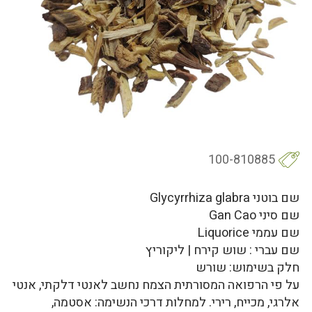
100-810885
שם בוטני Glycyrrhiza glabra
שם סיני Gan Cao
שם עממי Liquorice
שם עברי : שוש קירח | ליקוריץ
חלק בשימוש: שורש
על פי הרפואה המסורתית הצמח נחשב לאנטי דלקתי, אנטי
אלרגי, מכייח, רירי. למחלות דרכי הנשימה: אסטמה,