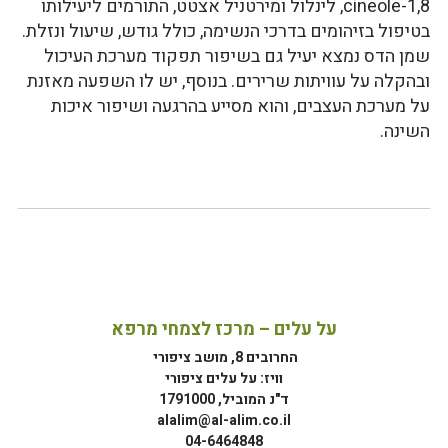
1,8-cineole, לינלול ומירטניל אצטט, התורמים ליעילותו
בטיפול בזיהומים בדרכי הנשימה, כולל גודש, שיעול ונזלת.
שמן הדס נמצא יעיל גם בשיפור תפקוד מערכת העיכול
ובהקלה על עוויתות שרירים. בנוסף, יש לו השפעה מאזנת
על מערכת העצבים, והוא מסייע בהרגעה ושיפור איכות
השינה.
על עלים – מרכז לצמחי מרפא
החרובים 8, מושב ציפורי
וויז: על עלים ציפורי
ד"נ המוביל, 1791000
alalim@al-alim.co.il
04-6464848