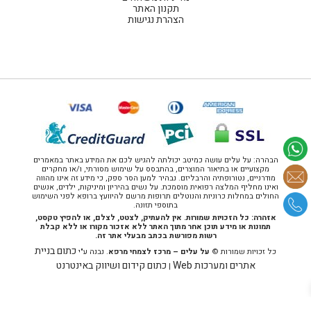
תקנון האתר
הצהרת נגישות
הבהרה: על עלים עושה כמיטב יכולתה להגיש לכם את המידע באתר במאמרים
מקצועיים או בתיאור המוצרים, בהתבסס על שימוש מסורתי, ו/או מחקרים
מודרניים, נטורופתיה והרבליזם. נבהיר למען הסר ספק, כי מידע זה אינו מהווה
ואינו מחליף המלצה רפואית מוסמכת. על נשים בהיריון ומיניקות, ילדים, אנשים
החולים במחלות כרוניות והנוטלים תרופות מרשם להיוועץ ברופא לפני השימוש
בתוספי תזונה.
אזהרה: כל הזכויות שמורות. אין להעתיק, לצטט, לצלם, או להפיץ טקסט,
תמונות או מידע תוכן אחר מתוך האתר ללא אזכור מקורו או ללא קבלת
רשות מפורשת בכתב מבעלי אתר זה.
כתום בניית
כל זכויות שמורות ©
על עלים – מרכז לצמחי מרפא
. נבנה ע"י
אתרים ומערכות Web
כתום קידום ושיווק באינטרנט
|