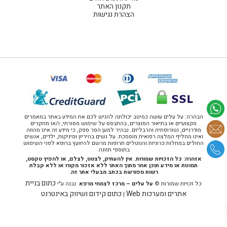
תקנון האתר
הצהרת נגישות
הבהרה: על עלים עושה כמיטב יכולתה להגיש לכם את המידע באתר במאמרים
מקצועיים או בתיאור המוצרים, בהתבסס על שימוש מסורתי, ו/או מחקרים
מודרניים, נטורופתיה והרבליזם. נבהיר למען הסר ספק, כי מידע זה אינו מהווה
ואינו מחליף המלצה רפואית מוסמכת. על נשים בהיריון ומיניקות, ילדים, אנשים
החולים במחלות כרוניות והנוטלים תרופות מרשם להיוועץ ברופא לפני השימוש
בתוספי תזונה.
אזהרה: כל הזכויות שמורות. אין להעתיק, לצטט, לצלם, או להפיץ טקסט,
תמונות או מידע תוכן אחר מתוך האתר ללא אזכור מקורו או ללא קבלת
רשות מפורשת בכתב מבעלי אתר זה.
כתום בניית
כל זכויות שמורות ©
על עלים – מרכז לצמחי מרפא
. נבנה ע"י
אתרים ומערכות Web
כתום קידום ושיווק באינטרנט
|