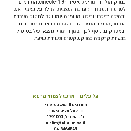
כמו קימולן, רוזמריניק אסיד ו-1,8-cineole, התורמים
לשיפור תפקוד המערכת העצבית, הקלה על כאבי ראש
ותמיכה בזיכרון וריכוז. השמן משמש גם לחיזוק מערכת
החיסון, שיפור מחזור הדם והפחתת כאבים בשרירים
ובמפרקים. נוסף לכך, שמן רוזמרין נמצא יעיל בטיפול
בבעיות קרקפת כמו קשקשים ונשירת שיער.
על עלים – מרכז לצמחי מרפא
החרובים 8, מושב ציפורי
וויז: על עלים ציפורי
ד"נ המוביל, 1791000
alalim@al-alim.co.il
04-6464848