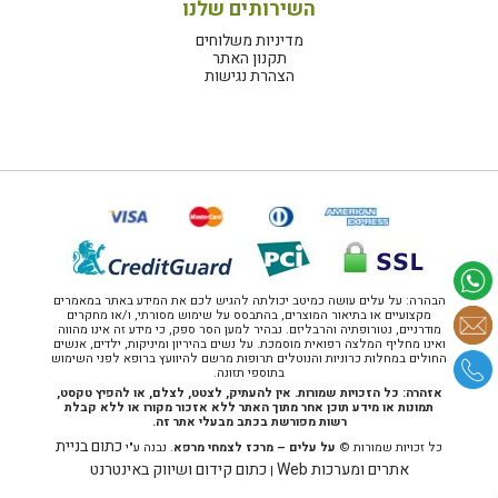
השירותים שלנו
מדיניות משלוחים
תקנון האתר
הצהרת נגישות
הבהרה: על עלים עושה כמיטב יכולתה להגיש לכם את המידע באתר במאמרים
מקצועיים או בתיאור המוצרים, בהתבסס על שימוש מסורתי, ו/או מחקרים
מודרניים, נטורופתיה והרבליזם. נבהיר למען הסר ספק, כי מידע זה אינו מהווה
ואינו מחליף המלצה רפואית מוסמכת. על נשים בהיריון ומיניקות, ילדים, אנשים
החולים במחלות כרוניות והנוטלים תרופות מרשם להיוועץ ברופא לפני השימוש
בתוספי תזונה.
אזהרה: כל הזכויות שמורות. אין להעתיק, לצטט, לצלם, או להפיץ טקסט,
תמונות או מידע תוכן אחר מתוך האתר ללא אזכור מקורו או ללא קבלת
רשות מפורשת בכתב מבעלי אתר זה.
כתום בניית
כל זכויות שמורות ©
על עלים – מרכז לצמחי מרפא
. נבנה ע"י
אתרים ומערכות Web
כתום קידום ושיווק באינטרנט
|