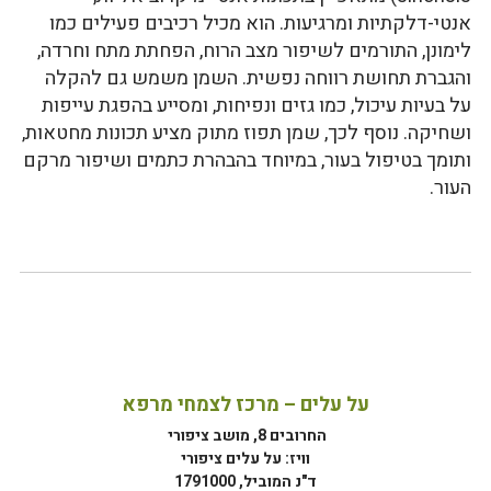
אנטי-דלקתיות ומרגיעות. הוא מכיל רכיבים פעילים כמו
לימונן, התורמים לשיפור מצב הרוח, הפחתת מתח וחרדה,
והגברת תחושת רווחה נפשית. השמן משמש גם להקלה
על בעיות עיכול, כמו גזים ונפיחות, ומסייע בהפגת עייפות
ושחיקה. נוסף לכך, שמן תפוז מתוק מציע תכונות מחטאות,
ותומך בטיפול בעור, במיוחד בהבהרת כתמים ושיפור מרקם
העור.
על עלים – מרכז לצמחי מרפא
החרובים 8, מושב ציפורי
וויז: על עלים ציפורי
ד"נ המוביל, 1791000