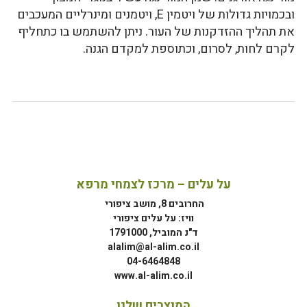
ובכמויות גדולות של ויטמין E, ויטמנים ומינרליים המעכבים
את תהליך ההזדקנות של העור. ניתן להשתמש בו כתחליף
לקרם לחות, לסרום, וכתוספת למקדם הגנה.
על עלים – מרכז לצמחי מרפא
החרובים 8, מושב ציפורי
וויז: על עלים ציפורי
ד"נ המוביל, 1791000
alalim@al-alim.co.il
04-6464848
www.al-alim.co.il
המוצרים שלנו