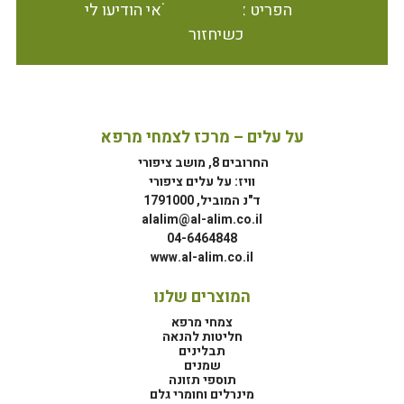
הפריט אינו זמין במלאי הודיעו לי
כשיחזור
על עלים – מרכז לצמחי מרפא
החרובים 8, מושב ציפורי
וויז: על עלים ציפורי
ד"נ המוביל, 1791000
alalim@al-alim.co.il
04-6464848
www.al-alim.co.il
המוצרים שלנו
צמחי מרפא
חליטות להנאה
תבלינים
שמנים
תוספי תזונה
מינרלים וחומרי גלם