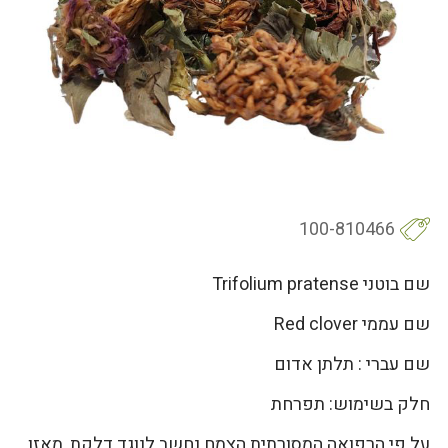
100-810466
שם בוטני Trifolium pratense
שם עממי Red clover
שם עברי : תלתן אדום
חלק בשימוש: תפרחת
על פי הרפואה המסורתית הצמח נחשב לנוגד דלקת, מאזן