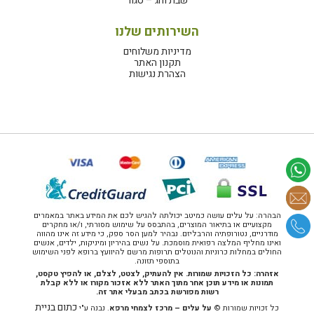
שבת וחג – סגור
השירותים שלנו
מדיניות משלוחים
תקנון האתר
הצהרת נגישות
הבהרה: על עלים עושה כמיטב יכולתה להגיש לכם את המידע באתר במאמרים
מקצועיים או בתיאור המוצרים, בהתבסס על שימוש מסורתי, ו/או מחקרים
מודרניים, נטורופתיה והרבליזם. נבהיר למען הסר ספק, כי מידע זה אינו מהווה
ואינו מחליף המלצה רפואית מוסמכת. על נשים בהיריון ומיניקות, ילדים, אנשים
החולים במחלות כרוניות והנוטלים תרופות מרשם להיוועץ ברופא לפני השימוש
בתוספי תזונה.
אזהרה: כל הזכויות שמורות. אין להעתיק, לצטט, לצלם, או להפיץ טקסט,
תמונות או מידע תוכן אחר מתוך האתר ללא אזכור מקורו או ללא קבלת
רשות מפורשת בכתב מבעלי אתר זה.
כתום בניית
כל זכויות שמורות ©
על עלים – מרכז לצמחי מרפא
. נבנה ע"י