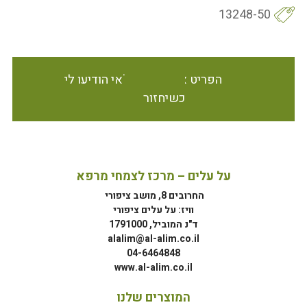
13248-50
הפריט אינו זמין במלאי הודיעו לי
כשיחזור
על עלים – מרכז לצמחי מרפא
החרובים 8, מושב ציפורי
וויז: על עלים ציפורי
ד"נ המוביל, 1791000
alalim@al-alim.co.il
04-6464848
www.al-alim.co.il
המוצרים שלנו