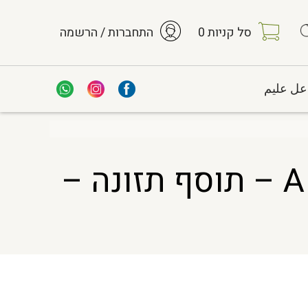
סל קניות
0
התחברות / הרשמה
عل عليم
תמצית יבשה * A JIAO Colla Corii Asini HS – תוסף תזונה –