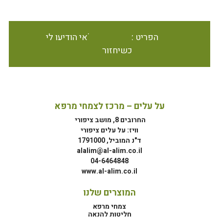
הפריט אינו זמין במלאי הודיעו לי
כשיחזור
על עלים – מרכז לצמחי מרפא
החרובים 8, מושב ציפורי
וויז: על עלים ציפורי
ד"נ המוביל, 1791000
alalim@al-alim.co.il
04-6464848
www.al-alim.co.il
המוצרים שלנו
צמחי מרפא
חליטות להנאה