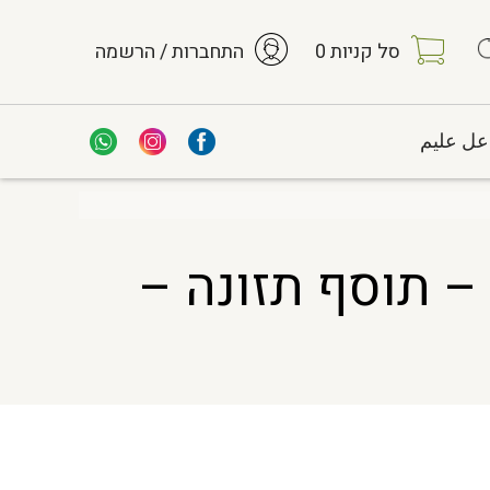
סל קניות
0
התחברות / הרשמה
عل عليم
מצית יבשה Wu Yao Radix Linderae HS – תוסף תזונה –