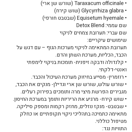
• Taraxacum officinale (שורש שן ארי)
• Glycyrrhiza glabra (שוש קירח)
• Equisetum hyemale (שבטבט חורפי)
שם עממי: Detox Blend
שם עברי: תערובת צמחים לניקוי
שימושים עיקריים:
תערובת המתאימה לניקוי מערכות הגוף – עם דגש על
הכבד, הכליות, מערכת השתן והדם.
• קלנדולה ודבקה זיפנית- תומכות בניקוי לימפתי
ואנטי-דלקתי.
• רוזמרין- מסייע בחיזוק מערכת העיכול והכבד.
• שורש עולש, שורש שן ארי וגדילן- מנקים את הכבד,
מגבירים הפרשת מיצי מרה ותומכים בפירוק רעלים.
• שוש קירח- מרגיע את הריריות ותומך במערכת החיסון.
• שבטבט- מנקז נוזלים, מחזק רקמות ומספק סיליקה.
מתאימה כתמיכה בתהליכי ניקוי תקופתיים או כחלק
מטיפול כוללני.
התוויות נגד: