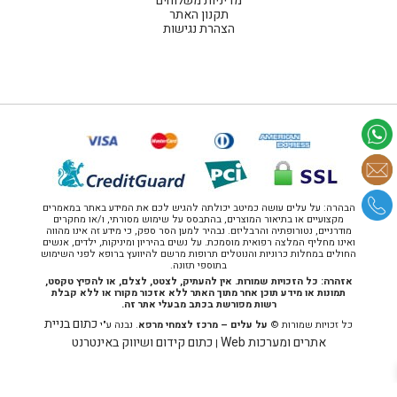
מדיניות משלוחים
תקנון האתר
הצהרת נגישות
הבהרה: על עלים עושה כמיטב יכולתה להגיש לכם את המידע באתר במאמרים
מקצועיים או בתיאור המוצרים, בהתבסס על שימוש מסורתי, ו/או מחקרים
מודרניים, נטורופתיה והרבליזם. נבהיר למען הסר ספק, כי מידע זה אינו מהווה
ואינו מחליף המלצה רפואית מוסמכת. על נשים בהיריון ומיניקות, ילדים, אנשים
החולים במחלות כרוניות והנוטלים תרופות מרשם להיוועץ ברופא לפני השימוש
בתוספי תזונה.
אזהרה: כל הזכויות שמורות. אין להעתיק, לצטט, לצלם, או להפיץ טקסט,
תמונות או מידע תוכן אחר מתוך האתר ללא אזכור מקורו או ללא קבלת
רשות מפורשת בכתב מבעלי אתר זה.
כתום בניית
כל זכויות שמורות ©
על עלים – מרכז לצמחי מרפא
. נבנה ע"י
אתרים ומערכות Web
כתום קידום ושיווק באינטרנט
|