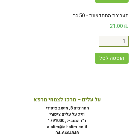
תערובת התחדשות - 50 גר
21.00
₪
הוספה לסל
על עלים – מרכז לצמחי מרפא
החרובים 8, מושב ציפורי
וויז: על עלים ציפורי
ד"נ המוביל, 1791000
alalim@al-alim.co.il
04-6464848