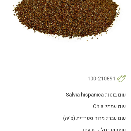
100-210891
שם בוטני: Salvia hispanica
שם עממי: Chia
שם עברי: מרוה ספרדית (צ'יה)
שימוש בחלק: זרעים