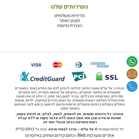
השירותים שלנו
מדיניות משלוחים
תקנון האתר
הצהרת נגישות
הבהרה: על עלים עושה כמיטב יכולתה להגיש לכם את המידע באתר במאמרים
מקצועיים או בתיאור המוצרים, בהתבסס על שימוש מסורתי, ו/או מחקרים
מודרניים, נטורופתיה והרבליזם. נבהיר למען הסר ספק, כי מידע זה אינו מהווה
ואינו מחליף המלצה רפואית מוסמכת. על נשים בהיריון ומיניקות, ילדים, אנשים
החולים במחלות כרוניות והנוטלים תרופות מרשם להיוועץ ברופא לפני השימוש
בתוספי תזונה.
אזהרה: כל הזכויות שמורות. אין להעתיק, לצטט, לצלם, או להפיץ טקסט,
תמונות או מידע תוכן אחר מתוך האתר ללא אזכור מקורו או ללא קבלת
רשות מפורשת בכתב מבעלי אתר זה.
כתום בניית
כל זכויות שמורות ©
על עלים – מרכז לצמחי מרפא
. נבנה ע"י
אתרים ומערכות Web
כתום קידום ושיווק באינטרנט
|