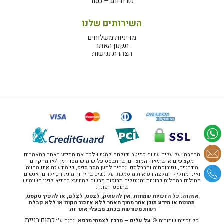
שבת וחג – סגור
השירותים שלנו
מדיניות משלוחים
תקנון האתר
הצהרת נגישות
הבהרה: על עלים עושה כמיטב יכולתה להגיש לכם את המידע באתר במאמרים
מקצועיים או בתיאור המוצרים, בהתבסס על שימוש מסורתי, ו/או מחקרים
מודרניים, נטורופתיה והרבליזם. נבהיר למען הסר ספק, כי מידע זה אינו מהווה
ואינו מחליף המלצה רפואית מוסמכת. על נשים בהיריון ומיניקות, ילדים, אנשים
החולים במחלות כרוניות והנוטלים תרופות מרשם להיוועץ ברופא לפני השימוש
בתוספי תזונה.
אזהרה: כל הזכויות שמורות. אין להעתיק, לצטט, לצלם, או להפיץ טקסט,
תמונות או מידע תוכן אחר מתוך האתר ללא אזכור מקורו או ללא קבלת
רשות מפורשת בכתב מבעלי אתר זה.
כתום בניית
כל זכויות שמורות ©
על עלים – מרכז לצמחי מרפא
. נבנה ע"י