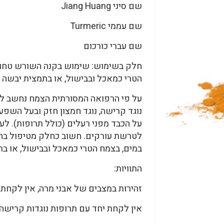
שם סיני Jiang Huang
שם עממי Turmeric
שם עברי כורכום
חלק בשימוש: שימוש בקנה השורש טחון א
הטרי כמאכל ובבישול, או בתמצית יבשה 
על פי הרפואה המסורתית הצמח נחשב לצ
נוגד קרישה, נוגד חמצון חזק ובעל השפעה
על הכבד מפני רעלים (כולל תרופות). לעו
לטרשת עורקים. חשוב כחלק מטיפול בחול
במים, בצמח הטרי כמאכל ובבישול, או ב
התוויות:
זהירות במצבים של אבני מרה, אין לקחת
אין לקחת יחד עם תרופות נוגדות קרישה