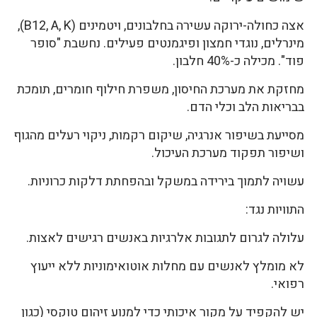
אצה כחולה-ירוקה עשירה בחלבונים, ויטמינים (B12, A, K),
מינרלים, נוגדי חמצון ופיגמנטים פעילים. נחשבת "סופר
פוד". מכילה כ-40% חלבון.
מחזקת את מערכת החיסון, משפרת חילוף חומרים, תומכת
בבריאות הלב וכלי הדם.
מסייעת בשיפור אנרגיה, שיקום רקמות, ניקוי רעלים מהגוף
ושיפור תפקוד מערכת העיכול.
עשויה לתמוך בירידה במשקל ובהפחתת דלקות כרוניות.
התוויות נגד:
עלולה לגרום לתגובות אלרגיות באנשים רגישים לאצות.
לא מומלץ לאנשים עם מחלות אוטואימוניות ללא ייעוץ
רפואי.
יש להקפיד על מקור איכותי כדי למנוע זיהום טוקסי (כגון