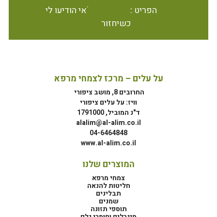
הפריט אינו זמין במלאי הודיעו לי
כשיחזור
על עלים – מרכז לצמחי מרפא
החרובים 8, מושב ציפורי
וויז: על עלים ציפורי
ד"נ המוביל, 1791000
alalim@al-alim.co.il
04-6464848
www.al-alim.co.il
המוצרים שלנו
צמחי מרפא
חליטות להנאה
תבלינים
שמנים
תוספי תזונה
מינרלים וחומרי גלם