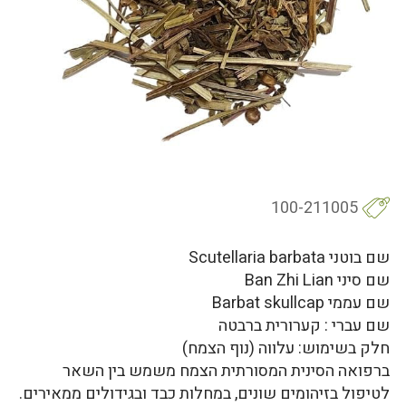
100-211005
שם בוטני Scutellaria barbata
שם סיני Ban Zhi Lian
שם עממי Barbat skullcap
שם עברי : קערורית ברבטה
חלק בשימוש: עלווה (נוף הצמח)
ברפואה הסינית המסורתית הצמח משמש בין השאר
לטיפול בזיהומים שונים, במחלות כבד ובגידולים ממאירים.