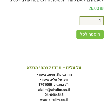
BAN ZHI LIAN קערורית סינית אורגני צמח שלם - 50 גר
26.00
₪
הוספה לסל
על עלים – מרכז לצמחי מרפא
החרובים 8, מושב ציפורי
וויז: על עלים ציפורי
ד"נ המוביל, 1791000
alalim@al-alim.co.il
04-6464848
www.al-alim.co.il