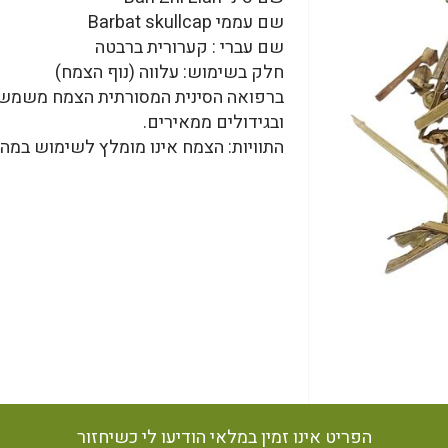
שם עממי Barbat skullcap
שם עברי : קערורית ברבטה
חלק בשימוש: עלווה (נוף הצמח)
ברפואה הסינית המסורתית הצמח משמש ב
ובגידולים ממאירים.
התוויות: הצמח אינו מומלץ לשימוש במהל
הפריט אינו זמין במלאי הודיעו לי כשיחזור