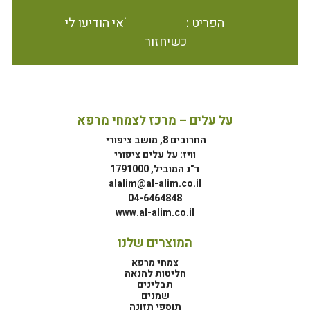
הפריט אינו זמין במלאי הודיעו לי
כשיחזור
על עלים – מרכז לצמחי מרפא
החרובים 8, מושב ציפורי
וויז: על עלים ציפורי
ד"נ המוביל, 1791000
alalim@al-alim.co.il
04-6464848
www.al-alim.co.il
המוצרים שלנו
צמחי מרפא
חליטות להנאה
תבלינים
שמנים
תוספי תזונה