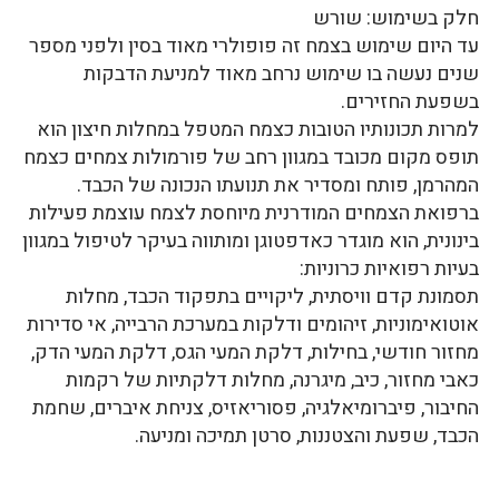
חלק בשימוש: שורש
עד היום שימוש בצמח זה פופולרי מאוד בסין ולפני מספר
שנים נעשה בו שימוש נרחב מאוד למניעת הדבקות
בשפעת החזירים.
למרות תכונותיו הטובות כצמח המטפל במחלות חיצון הוא
תופס מקום מכובד במגוון רחב של פורמולות צמחים כצמח
המהרמן, פותח ומסדיר את תנועתו הנכונה של הכבד.
ברפואת הצמחים המודרנית מיוחסת לצמח עוצמת פעילות
בינונית, הוא מוגדר כאדפטוגן ומותווה בעיקר לטיפול במגוון
בעיות רפואיות כרוניות:
תסמונת קדם וויסתית, ליקויים בתפקוד הכבד, מחלות
אוטואימוניות, זיהומים ודלקות במערכת הרבייה, אי סדירות
מחזור חודשי, בחילות, דלקת המעי הגס, דלקת המעי הדק,
כאבי מחזור, כיב, מיגרנה, מחלות דלקתיות של רקמות
החיבור, פיברומיאלגיה, פסוריאזיס, צניחת איברים, שחמת
הכבד, שפעת והצטננות, סרטן תמיכה ומניעה.