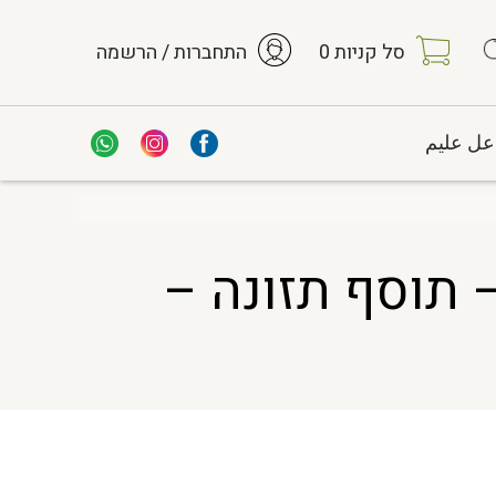
סל קניות
0
התחברות / הרשמה
عل عليم
גרוס – תוסף תזונה –