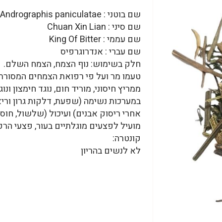
שם בוטני : Andrographis paniculatae
שם סיני : Chuan Xin Lian
שם עממי : King Of Bitter
שם עברי : אנדרוגרפיס
חלק בשימוש: נוף הצמח, הצמח השלם.
טעמו מר ועל פי רפואת הצמחים המסורתי
ממריץ חיסוני, מוריד חום, נוגד חימצון ו
במערכות נשימה (שפעת, דלקות גרון וריא
אחרי ריסוק אבנים) ועיכול (שלשול, חוסר 
מועיל לפצעים מוגלתיים בעור, פצעי הרפ
קונטרה:
לא לנשים בהריון