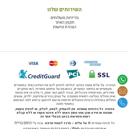
השירותים שלנו
מדיניות משלוחים
תקנון האתר
הצהרת נגישות
הבהרה: על עלים עושה כמיטב יכולתה להגיש לכם את המידע באתר במאמרים
מקצועיים או בתיאור המוצרים, בהתבסס על שימוש מסורתי, ו/או מחקרים
מודרניים, נטורופתיה והרבליזם. נבהיר למען הסר ספק, כי מידע זה אינו מהווה
ואינו מחליף המלצה רפואית מוסמכת. על נשים בהיריון ומיניקות, ילדים, אנשים
החולים במחלות כרוניות והנוטלים תרופות מרשם להיוועץ ברופא לפני השימוש
בתוספי תזונה.
אזהרה: כל הזכויות שמורות. אין להעתיק, לצטט, לצלם, או להפיץ טקסט,
תמונות או מידע תוכן אחר מתוך האתר ללא אזכור מקורו או ללא קבלת
רשות מפורשת בכתב מבעלי אתר זה.
כתום בניית
כל זכויות שמורות ©
על עלים – מרכז לצמחי מרפא
. נבנה ע"י
אתרים ומערכות Web
כתום קידום ושיווק באינטרנט