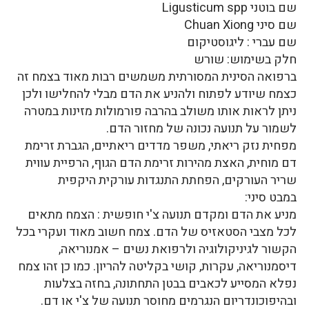
שם בוטני Ligusticum spp
שם סיני Chuan Xiong
שם עברי : ליגוסטיקום
חלק בשימוש: שורש
ברפואה הסינית המסורתית משמשים רבות מאוד בצמח זה
כצמח שיודע לפתוח ולהניע את הדם מבלי להחלישו ולכן
ניתן לראות אותו משולב בהרבה פורמולות מזינות במטרה
לשמור על תנועה נכונה של מחזור הדם.
מפחית נזק ריאתי, משפר מדדים ריאתיים, הגברת זרימת
דם מוחית, האצת מהירות זרימת הדם הגוף, הרפיית עווית
שריר העורקים, הפחתת התנגדות עורקית היקפית
במבט סיני:
מניע את הדם ומקדם תנועה צ'י חופשית : הצמח מתאים
לכל מצבי הסטאזיס של הדם. צמח חשוב מאוד ועקרי בכל
הקשור לגיניקולוגיה ולרפואת נשים – אמנוריאה,
דיסמנוריאה, עקרות, קושי בקליטה להריון. כמו כן זהו צמח
נפלא המסייע לכאבים בבטן התחתונה, בחזה בצלעות
ובהיפוכונדריום הנגרמים מחוסר תנועה של צ'י או דם.