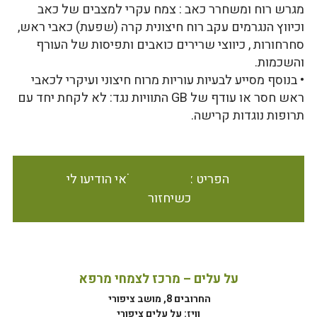
מגרש רוח ומשחרר כאב : צמח עקרי למצבים של כאב
וכיווץ הנגרמים עקב רוח חיצונית קרה (שפעת) כאבי ראש,
סחרחורות , כיווצי שרירים כואבים ותפיסות של העורף
והשכמות.
• בנוסף מסייע לבעיות עוריות מרוח חיצוני ועיקרי לכאבי
ראש חסר או עודף של GB התוויות נגד: לא לקחת יחד עם
תרופות נוגדות קרישה.
הפריט אינו זמין במלאי הודיעו לי
כשיחזור
על עלים – מרכז לצמחי מרפא
החרובים 8, מושב ציפורי
וויז: על עלים ציפורי