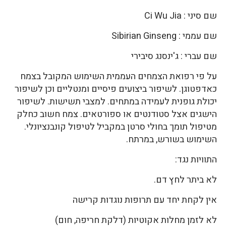
שם סיני : Ci Wu Jia
שם עממי : Sibirian Ginseng
שם עברי : ג'ינסנג סיבירי
על פי רפואת הצמחים העממית השימוש המקובל בצמח
כאדפטוגן. לשיפור ביצועים פיסיים ומנטליים וכן לשיפור
יכולת גופנית לעמידה במתחים. למצבי תשישות. לשיפור
הישגים אצל סטודנטים או ספורטאים. צמח חשוב כחלק
מטיפול תומך בחולי סרטן במקביל לטיפול קונבנציונלי.
השימוש בשורש, במרתח.
התוויות נגד:
לא ביתר לחץ דם.
אין לקחת יחד עם תרופות נוגדות קרישה
לא לזמן מחלות אקוטיות (דלקת חריפה, חום)