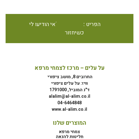
הפריט אינו זמין במלאי הודיעו לי
כשיחזור
על עלים – מרכז לצמחי מרפא
החרובים 8, מושב ציפורי
וויז: על עלים ציפורי
ד"נ המוביל, 1791000
alalim@al-alim.co.il
04-6464848
www.al-alim.co.il
המוצרים שלנו
צמחי מרפא
חליטות להנאה