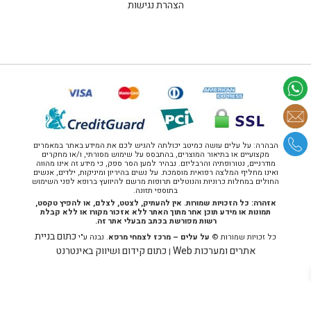
הצהרת נגישות
הבהרה: על עלים עושה כמיטב יכולתה להגיש לכם את המידע באתר במאמרים
מקצועיים או בתיאור המוצרים, בהתבסס על שימוש מסורתי, ו/או מחקרים
מודרניים, נטורופתיה והרבליזם. נבהיר למען הסר ספק, כי מידע זה אינו מהווה
ואינו מחליף המלצה רפואית מוסמכת. על נשים בהיריון ומיניקות, ילדים, אנשים
החולים במחלות כרוניות והנוטלים תרופות מרשם להיוועץ ברופא לפני השימוש
בתוספי תזונה.
אזהרה: כל הזכויות שמורות. אין להעתיק, לצטט, לצלם, או להפיץ טקסט,
תמונות או מידע תוכן אחר מתוך האתר ללא אזכור מקורו או ללא קבלת
רשות מפורשת בכתב מבעלי אתר זה.
כתום בניית
כל זכויות שמורות ©
על עלים – מרכז לצמחי מרפא
. נבנה ע"י
אתרים ומערכות Web
כתום קידום ושיווק באינטרנט
|