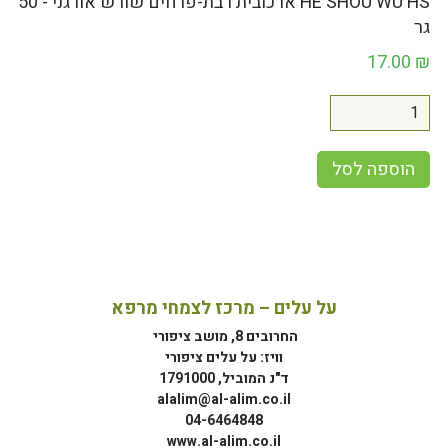
HE SHOU WU HS ארכובית רבת-פרחים שורש אורגני - 50
גר
17.00
₪
הוספה לסל
על עלים – מרכז לצמחי מרפא
החרובים 8, מושב ציפורי
וויז: על עלים ציפורי
ד"נ המוביל, 1791000
alalim@al-alim.co.il
04-6464848
www.al-alim.co.il