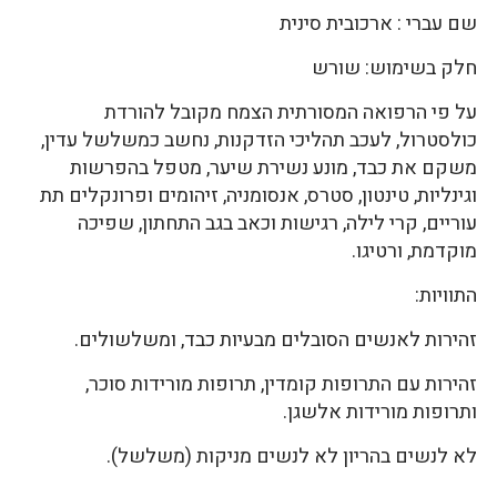
שם עברי : ארכובית סינית
חלק בשימוש: שורש
על פי הרפואה המסורתית הצמח מקובל להורדת
כולסטרול, לעכב תהליכי הזדקנות, נחשב כמשלשל עדין,
משקם את כבד, מונע נשירת שיער, מטפל בהפרשות
וגינליות, טינטון, סטרס, אנסומניה, זיהומים ופרונקלים תת
עוריים, קרי לילה, רגישות וכאב בגב התחתון, שפיכה
מוקדמת, ורטיגו.
התוויות:
זהירות לאנשים הסובלים מבעיות כבד, ומשלשולים.
זהירות עם התרופות קומדין, תרופות מורידות סוכר,
ותרופות מורידות אלשגן.
לא לנשים בהריון לא לנשים מניקות (משלשל).