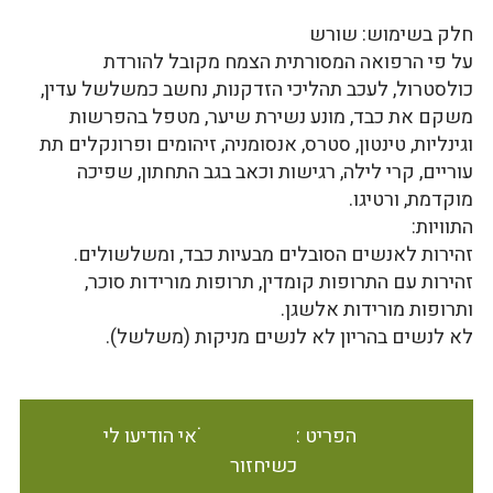
חלק בשימוש: שורש
על פי הרפואה המסורתית הצמח מקובל להורדת
כולסטרול, לעכב תהליכי הזדקנות, נחשב כמשלשל עדין,
משקם את כבד, מונע נשירת שיער, מטפל בהפרשות
וגינליות, טינטון, סטרס, אנסומניה, זיהומים ופרונקלים תת
עוריים, קרי לילה, רגישות וכאב בגב התחתון, שפיכה
מוקדמת, ורטיגו.
התוויות:
זהירות לאנשים הסובלים מבעיות כבד, ומשלשולים.
זהירות עם התרופות קומדין, תרופות מורידות סוכר,
ותרופות מורידות אלשגן.
לא לנשים בהריון לא לנשים מניקות (משלשל).
הפריט אינו זמין במלאי הודיעו לי
כשיחזור