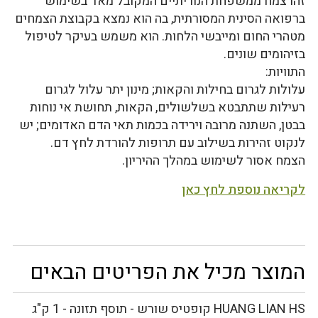
זהו צמח ממשפחת הנוריתיים המקובל מאד בשימוש
ברפואה הסינית המסורתית, בה הוא נמצא בקבוצת הצמחים
מטהרי החום ומייבשי הלחות. הוא משמש בעיקר לטיפול
בזיהומים שונים.
התוויות:
עלולות לגרום בחילות והקאות; מינון יתר עלול לגרום
רעילות שתתבטא בשלשולים, הקאות, תחושת אי נוחות
בבטן, השתנה מרובה וירידה בכמות תאי הדם האדומים; יש
לנקוט זהירות בשילוב עם תרופות להורדת לחץ דם.
הצמח אסור לשימוש במהלך ההיריון.
לקריאה נוספת לחץ כאן
המוצר מכיל את הפריטים הבאים
HUANG LIAN HS קופטיס שורש - תוסף תזונה - 1 ק"ג