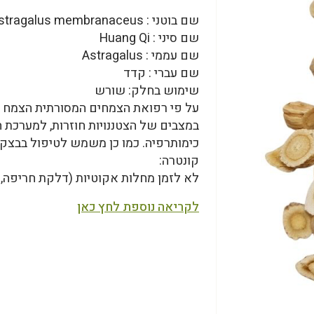
שם בוטני : Astragalus membranaceus
שם סיני : Huang Qi
שם עממי : Astragalus
שם עברי : קדד
שימוש בחלק: שורש
על פי רפואת הצמחים המסורתית הצמח מ
במצבים של הצטננויות חוזרות, למערכת 
כימותרפיה. כמו כן משמש לטיפול בבצקות
קונטרה:
לא לזמן מחלות אקוטיות (דלקת חריפה, 
לקריאה נוספת לחץ כאן