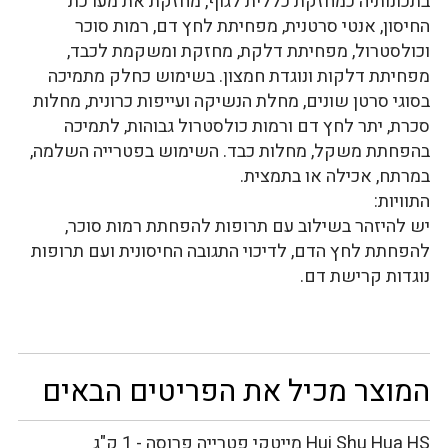
בתכונותיה כמחזקת כללית לגוף, מחזקת את מערכת
החיסון, אנטי סרטנית, מפחיתת לחץ דם, רמות סוכר
וכולסטרול, מפחיתת דלקת, מחזקת ומשקמת לכבד,
מפחיתת דלקות ונוגדת חמצון. בשימוש כחלק מתמיכה
בסוגי סרטן שונים, מחלת הנשיקה ועייפות כרונית, מחלות
סכרת, יתר לחץ דם ורמות כולסטרול גבוהות, לתמיכה
בהפחתת משקל, מחלות כבד. השימוש בפטרייה השלמה,
במרתח, אכילה או בתמצית.
התוויות:
יש להיזהר בשילוב עם תרופות להפחתת רמות סוכר,
להפחתת לחץ הדם, לדיכוי התגובה החיסונית ועם תרופות
נוגדות קרישת דם.
המוצר מכיל את הפריטים הבאים
Hui Shu Hua HS מייטקי פטרייה פרוסה - 1 ק"ג