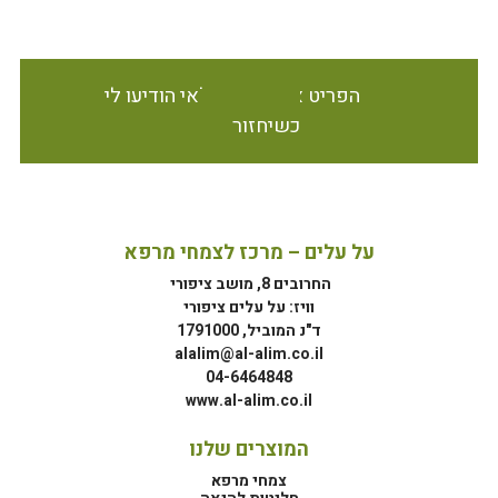
הפריט אינו זמין במלאי הודיעו לי
כשיחזור
על עלים – מרכז לצמחי מרפא
החרובים 8, מושב ציפורי
וויז: על עלים ציפורי
ד"נ המוביל, 1791000
alalim@al-alim.co.il
04-6464848
www.al-alim.co.il
המוצרים שלנו
צמחי מרפא