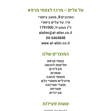
על עלים – מרכז לצמחי מרפא
החרובים 8, מושב ציפורי
וויז: על עלים ציפורי
ד"נ המוביל, 1791000
alalim@al-alim.co.il
04-6464848
www.al-alim.co.il
המוצרים שלנו
צמחי מרפא
חליטות להנאה
תבלינים
שמנים
תוספי תזונה
מינרלים וחומרי גלם
מוצרי מורינגה
פטריות
אביזרים
שעות פעילות
ראשון עד חמישי