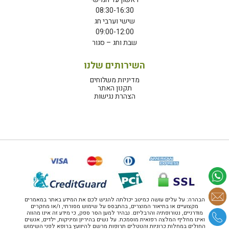
08:30-16:30
שישי וערבי חג
09:00-12:00
שבת וחג – סגור
השירותים שלנו
מדיניות משלוחים
תקנון האתר
הצהרת נגישות
הבהרה: על עלים עושה כמיטב יכולתה להגיש לכם את המידע באתר במאמרים
מקצועיים או בתיאור המוצרים, בהתבסס על שימוש מסורתי, ו/או מחקרים
מודרניים, נטורופתיה והרבליזם. נבהיר למען הסר ספק, כי מידע זה אינו מהווה
ואינו מחליף המלצה רפואית מוסמכת. על נשים בהיריון ומיניקות, ילדים, אנשים
החולים במחלות כרוניות והנוטלים תרופות מרשם להיוועץ ברופא לפני השימוש