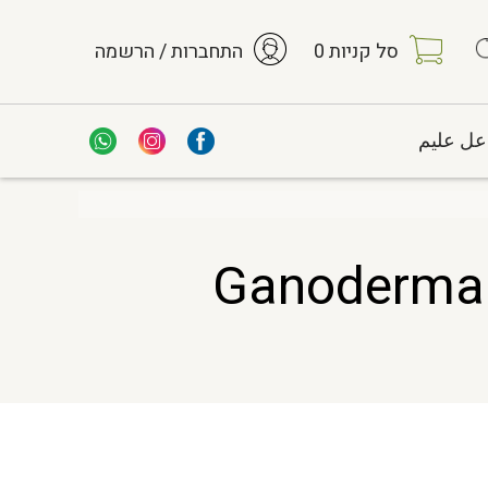
סל קניות
0
התחברות / הרשמה
عل عليم
LING ZHI HS פטריית ריישי – תוסף תזונה Ganoderma