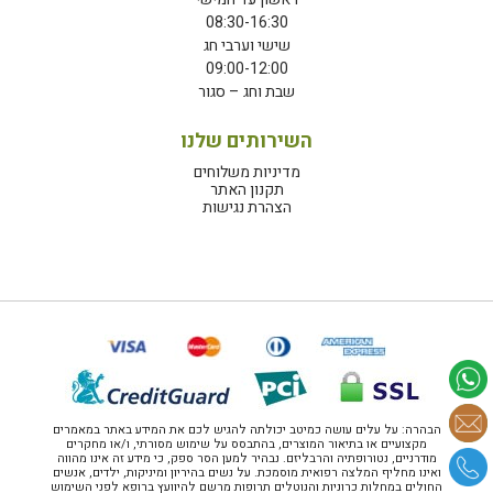
08:30-16:30
שישי וערבי חג
09:00-12:00
שבת וחג – סגור
השירותים שלנו
מדיניות משלוחים
תקנון האתר
הצהרת נגישות
הבהרה: על עלים עושה כמיטב יכולתה להגיש לכם את המידע באתר במאמרים
מקצועיים או בתיאור המוצרים, בהתבסס על שימוש מסורתי, ו/או מחקרים
מודרניים, נטורופתיה והרבליזם. נבהיר למען הסר ספק, כי מידע זה אינו מהווה
ואינו מחליף המלצה רפואית מוסמכת. על נשים בהיריון ומיניקות, ילדים, אנשים
החולים במחלות כרוניות והנוטלים תרופות מרשם להיוועץ ברופא לפני השימוש