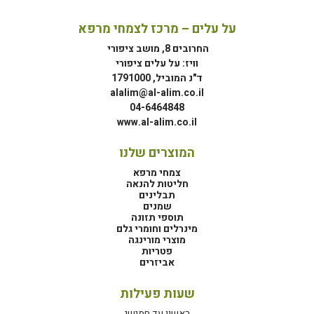
על עלים – מרכז לצמחי מרפא
החרובים 8, מושב ציפורי
וויז: על עלים ציפורי
ד"נ המוביל, 1791000
alalim@al-alim.co.il
04-6464848
www.al-alim.co.il
המוצרים שלנו
צמחי מרפא
חליטות להנאה
תבלינים
שמנים
תוספי תזונה
מינרלים וחומרי גלם
מוצרי מורינגה
פטריות
אביזרים
שעות פעילות
ראשון עד חמישי