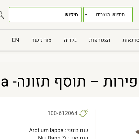
סדנאות
הצטרפות
גלריה
צור קשר
EN
100-612064
שם בוטני : Arctium lappa
שם סיני : Niu Bang Zi