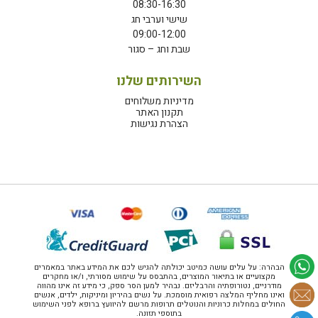
08:30-16:30
שישי וערבי חג
09:00-12:00
שבת וחג – סגור
השירותים שלנו
מדיניות משלוחים
תקנון האתר
הצהרת נגישות
הבהרה: על עלים עושה כמיטב יכולתה להגיש לכם את המידע באתר במאמרים
מקצועיים או בתיאור המוצרים, בהתבסס על שימוש מסורתי, ו/או מחקרים
מודרניים, נטורופתיה והרבליזם. נבהיר למען הסר ספק, כי מידע זה אינו מהווה
ואינו מחליף המלצה רפואית מוסמכת. על נשים בהיריון ומיניקות, ילדים, אנשים
החולים במחלות כרוניות והנוטלים תרופות מרשם להיוועץ ברופא לפני השימוש
בתוספי תזונה.