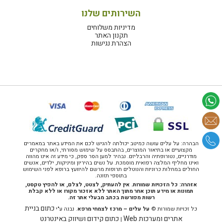
השירותים שלנו
מדיניות משלוחים
תקנון האתר
הצהרת נגישות
הבהרה: על עלים עושה כמיטב יכולתה להגיש לכם את המידע באתר במאמרים
מקצועיים או בתיאור המוצרים, בהתבסס על שימוש מסורתי, ו/או מחקרים
מודרניים, נטורופתיה והרבליזם. נבהיר למען הסר ספק, כי מידע זה אינו מהווה
ואינו מחליף המלצה רפואית מוסמכת. על נשים בהיריון ומיניקות, ילדים, אנשים
החולים במחלות כרוניות והנוטלים תרופות מרשם להיוועץ ברופא לפני השימוש
בתוספי תזונה.
אזהרה: כל הזכויות שמורות. אין להעתיק, לצטט, לצלם, או להפיץ טקסט,
תמונות או מידע תוכן אחר מתוך האתר ללא אזכור מקורו או ללא קבלת
רשות מפורשת בכתב מבעלי אתר זה.
כתום בניית
כל זכויות שמורות ©
על עלים – מרכז לצמחי מרפא
. נבנה ע"י
אתרים ומערכות Web
כתום קידום ושיווק באינטרנט
|