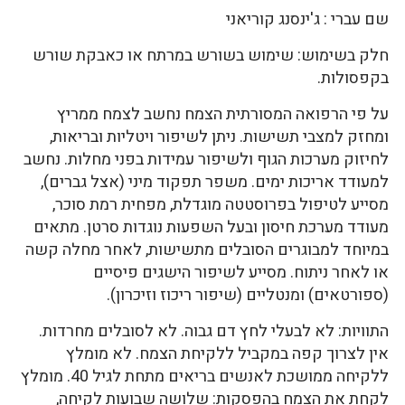
שם עברי : ג'ינסנג קוריאני
חלק בשימוש: שימוש בשורש במרתח או כאבקת שורש
בקפסולות.
על פי הרפואה המסורתית הצמח נחשב לצמח ממריץ
ומחזק למצבי תשישות. ניתן לשיפור ויטליות ובריאות,
לחיזוק מערכות הגוף ולשיפור עמידות בפני מחלות. נחשב
למעודד אריכות ימים. משפר תפקוד מיני (אצל גברים),
מסייע לטיפול בפרוסטטה מוגדלת, מפחית רמת סוכר,
מעודד מערכת חיסון ובעל השפעות נוגדות סרטן. מתאים
במיוחד למבוגרים הסובלים מתשישות, לאחר מחלה קשה
או לאחר ניתוח. מסייע לשיפור הישגים פיסיים
(ספורטאים) ומנטליים (שיפור ריכוז וזיכרון).
התוויות: לא לבעלי לחץ דם גבוה. לא לסובלים מחרדות.
אין לצרוך קפה במקביל ללקיחת הצמח. לא מומלץ
ללקיחה ממושכת לאנשים בריאים מתחת לגיל 40. מומלץ
לקחת את הצמח בהפסקות: שלושה שבועות לקיחה,